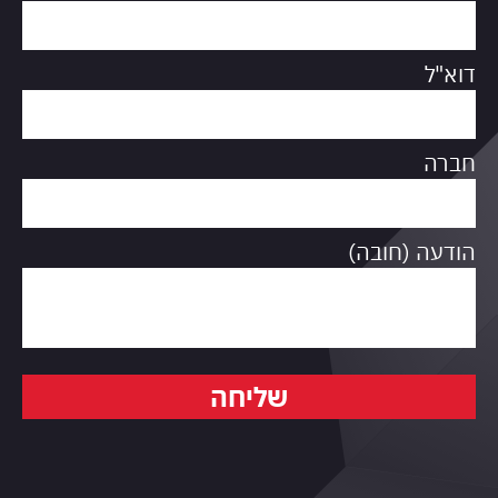
דוא"ל
חברה
הודעה (חובה)
שליחה