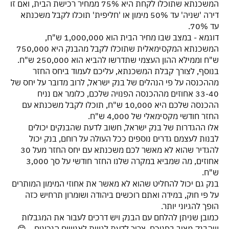
המשכנתא שתוכלו לקחת היא 75% ממחיר רכישת הבית, ואם זו
דירה 'שניה' עד 50% מימון או 'חליפית' תוכלו לקבל משכנתא
עד 70%.
דוגמא - במצב שבו מחיר הבית הוא 1,000,000 ש"ח,
המשכנתא המקסימאלית שתוכלו לקבל מהבנק היא 750,000
ש"ח וממילא ההון העצמי שתדרשו להביא הוא 250,000 ש"ח.
בנוסף, לצורך קבלת המשכנתא, עליכם לעמוד ביחס החזר
מההכנסה על פי הנהלים של בנק ישראל, לרוב מדובר על יחס של
33-40 אחוזים מההכנסה הפנויה שלכם, כלומר אם נניח
ההכנסה שלכם היא 10,000 ש"ח, תוכלו לקבל משכנתא עם
החזר חודשי מקסימאלי של 4,000 ש"ח.
אלו ההגדרות של בנק ישראל, חשוב לדעת שהבנקים יכולים
לבנות לעצמם גדרים נוספים ככל העולה על רוחם, בנק יכול
להגדיר שהוא לא מאשר לכם משכנתא עם יחס החזר מעל 30
אחוזים, מה שמביא במקרה שלנו החזר חודשי על סך 3,000
ש"ח.
בנק גם יכול להחליט שהוא לא מאשר את אחוזי המימון המותרים
על פי חוק, במידה ואתם רוכשים ביהודה ושומרון תרחיש כזה
הופך להגיוני יותר.
כמובן שניתן להלחם עם הבנק ויש דרכים לעבור את המגבלות
שהבנק מציב בפניכם, צריך לדעת לגשת לאנשים הנכונים... 😊