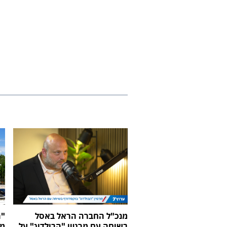
מנכ"ל החברה הראל באסל
"ה
בשיחה עם מרטין "הבולדוג" על
מכ