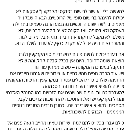
שזה לוקח הרבה מאוד זמן.
למעשה בלי "אישור לרישום בפנקסי מקרקעין" עסקאות לא
יכולות להיגמר ברישום סופי של הרוכשים. הבעיה שבקנייה
מיזמים ביו"ש רישום הרוכשים מתבצע הרבה פעמים בתחילת
העסקה ולא בסופה. ואז הקונה לא יכול להעביר זכויות, לא
משלם, לא מקבל לחזקתו את הבית, נתקע בלי מקום לגור.
והמוכר סיים בניה אבל לא מקבל כסף, לא עובר לשלב הבא.
אם בעבר יכולנו לגשת פיזית למשרדי מיסוי מקרקעין ולזרז
הוצאת שומה דחופה, היום אין בכלל קבלת קהל, ומה שלא
התקבל במערכת המקוונת – פשוט ממתין עוד ועוד.
ויש עוד הרבה גופים ממשלתיים או ציבוריים שאנחנו חייבים את
החתימה שלהם כדי להשלים עסקה במקרקעין: הרשות המקומית
צריכה להוציא אישור העדר חובות והסכמתה
להעברת זכויות. גופים שרושמים את הזכויות כמו המנהל האזרחי
ומנהל מקרקעי ישראל, והחטיבה להתיישבות צריכים לקבל
מסמכים ולהוציא אישורי זכויות. וכמובן חברינו הטובים בגופים
המממנים – הבנקים למשכנתאות.
כולם עברו בכל יכולתם למתן שירות שאינו מחייב הגעה פנים אל
פנים. הבעיה שאצל כולם נרשמה במקביל להתייעלות הזאת, גם