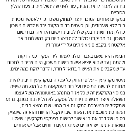
בחוזה למכור לו את הבית, עוד לפני שהתשלומים בוצעו וההליך
הסתיים.
במקרים אחרים המוכר ירצה למחוק משכון כדי לאפשר מכירת
בית ללא שעבודים, וכן פעמים רבות הקונה יבקש לרשום משכון
כחלק מדרישות הבנק שלו לטובת רישום הלוואה. גם רישום
משכון וגם מחיקתו יכולות להתבצע היום רק במשלוח דואר
אלקטרוני בקבצים מאומתים על ידי עורך דין.
הבעיה היא שאם בעבר יכולנו לעמוד ליד הפקיד כמה דקות
ולהמתין עד שהוא יוציא אישור רישום משכון, היום צריכים לחכות
עד שמקבלים את האישור בדוא“ל חוזר, והדבר לוקח כמה ימים.
מיסוי מקרקעין – על פי החוק כל עסקה במקרקעין חייבת להיות
מדווחת לרשות המיסים ועל רוב העסקאות מוטל מס. מה שיפה
במיסוי מקרקעין זה שכל אזור מתנהג באוטונומיה משל עצמו.
השאלה איפה מגישים דיווח על עסקה, לא תלויה בנו כמובן. ברגע
שמקליקים במערכת המקוונת את הגוש שבו נמצא הבית,
המערכת משבצת את האזור שבו יתקבל הדיווח והוא זה שינפיק
בסופו של דבר את ה"אישור לרישום בפנקסי מקרקעין" שאליו
נשואות עינינו. יש אזורים שמתקתקים דיווחים אבל יש אזורים