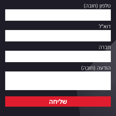
טלפון (חובה)
דוא"ל
חברה
הודעה (חובה)
שליחה