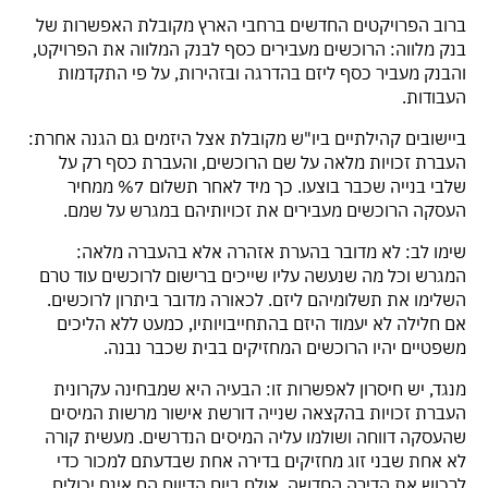
ברוב הפרויקטים החדשים ברחבי הארץ מקובלת האפשרות של
בנק מלווה: הרוכשים מעבירים כסף לבנק המלווה את הפרויקט,
והבנק מעביר כסף ליזם בהדרגה ובזהירות, על פי התקדמות
העבודות.
ביישובים קהילתיים ביו"ש מקובלת אצל היזמים גם הגנה אחרת:
העברת זכויות מלאה על שם הרוכשים, והעברת כסף רק על
שלבי בנייה שכבר בוצעו. כך מיד לאחר תשלום %7 ממחיר
העסקה הרוכשים מעבירים את זכויותיהם במגרש על שמם.
שימו לב: לא מדובר בהערת אזהרה אלא בהעברה מלאה:
המגרש וכל מה שנעשה עליו שייכים ברישום לרוכשים עוד טרם
השלימו את תשלומיהם ליזם. לכאורה מדובר ביתרון לרוכשים.
אם חלילה לא יעמוד היזם בהתחייבויותיו, כמעט ללא הליכים
משפטיים יהיו הרוכשים המחזיקים בבית שכבר נבנה.
מנגד, יש חיסרון לאפשרות זו: הבעיה היא שמבחינה עקרונית
העברת זכויות בהקצאה שנייה דורשת אישור מרשות המיסים
שהעסקה דווחה ושולמו עליה המיסים הנדרשים. מעשית קורה
לא אחת שבני זוג מחזיקים בדירה אחת שבדעתם למכור כדי
לרכוש את הדירה החדשה, אולם ביום הדיווח הם אינם יכולים