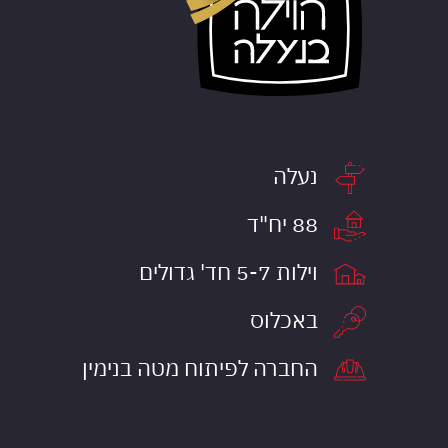
מיקום:
נעלה
יח"ד:
88 יח"ד
סוג דירות:
וילות 5-7 חד' גדולים
סטטוס הפרויקט:
באכלוס
שותפים בפרויקט:
החברה לפיתוח מטה בנימין